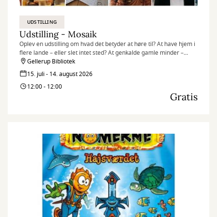
UDSTILLING
Udstilling - Mosaik
Oplev en udstilling om hvad det betyder at høre til? At have hjem i
flere lande – eller slet intet sted? At genkalde gamle minder –
egne som overleverede? At være en del af fællesskabet – og
Gellerup Bibliotek
alligevel stå ud fra mængden?
15. juli - 14. august 2026
12:00 - 12:00
Gratis