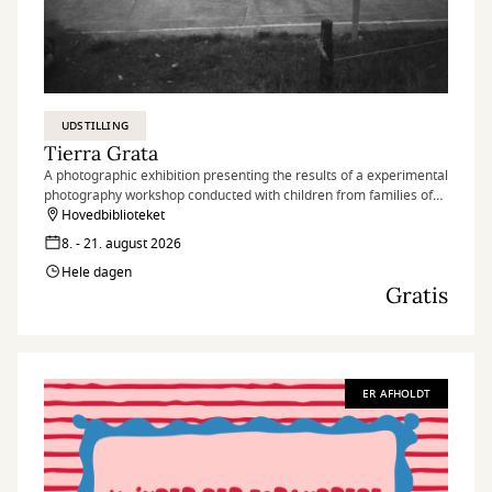
UDSTILLING
Tierra Grata
A photographic exhibition presenting the results of a experimental
photography workshop conducted with children from families of
peace signatories and nearby communities in the village of Tierra
Hovedbiblioteket
Grata, in the Serranía del Perijá region of Colombia.
8. - 21. august 2026
Hele dagen
Gratis
ER AFHOLDT