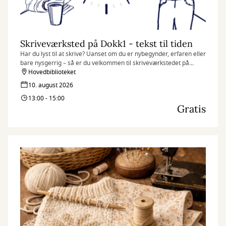
Skriveværksted på Dokk1 - tekst til tiden
Har du lyst til at skrive? Uanset om du er nybegynder, erfaren eller
bare nysgerrig – så er du velkommen til skriveværkstedet på
Dokk1. Her handler det ikke om at skrive korrekt, men om at
Hovedbiblioteket
slippe fantasien løs og finde glæde i sproget.
10. august 2026
13:00 - 15:00
Gratis