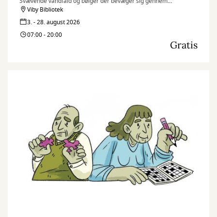
Svævende vandfald og bølger der bevæger sig gennem
surrealistiske fantasilandskaber, er blevet mit kunstner-dna. For
Viby Bibliotek
mig symboliserer de: kærlighed, forandring, kaos, renselse,
3. - 28. august 2026
naturen, livskraft og lyd. Ofte er de ledsaget af nødblus og
07:00 - 20:00
menneske-/dyrelignende entiteter, der er beskyttere og bringer
Gratis
budskaber til beskueren.
Jeg skaber min kunst intuitivt, via de tilfældigheder der opstår
gennem hele processen. Jeg prøver at slippe det
overkontrollerede og skabe mere efter følelsen i nuet, end ud fra
en planlagt strategi. Først til sidst lægger jeg mig fast på
værkernes fortælling og efterlader samtidig mindre
uperfektheder, der fungerer som åndehuller og sprækker af lys.