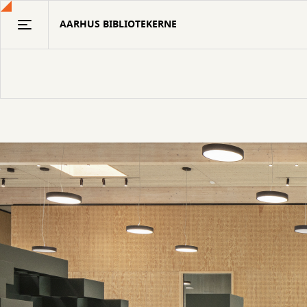
Gå
AARHUS BIBLIOTEKERNE
til
hovedindhold
Velkommen
til