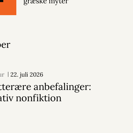
græske myter
per
ur
22. juli 2026
tterære anbefalinger:
tiv nonfiktion