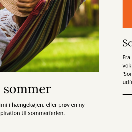
S
Fra
vok
'So
udf
in sommer
imi i hængekøjen, eller prøv en ny
spiration til sommerferien.