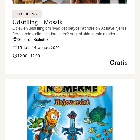
UDSTILLING
Udstilling - Mosaik
Oplev en udstilling om hvad det betyder at høre til? At have hjem i
flere lande – eller slet intet sted? At genkalde gamle minder –
egne som overleverede? At være en del af fællesskabet – og
Gellerup Bibliotek
alligevel stå ud fra mængden?
15. juli - 14. august 2026
12:00 - 12:00
Gratis