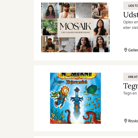
UDSTI
Udst
Oplev en
eller sl
en del a
Gelle
KREAT
Teg
Tegn en 
Rissk