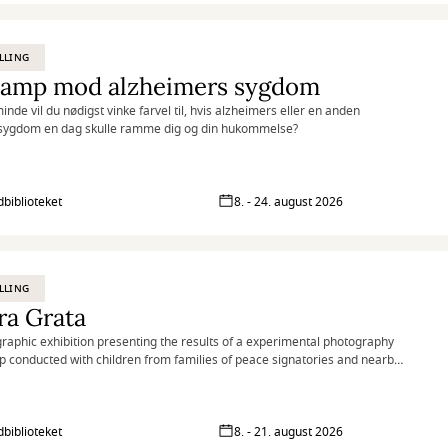
n. Jeg prøver at slippe det overkontrollerede og skabe mere efter
i nuet, end ud fra en planlagt strategi. Først til sidst lægger jeg mig fast på
s fortælling og efterlader samtidig mindre uperfektheder, der fungerer
LLING
huller og sprækker af lys.
 kamp mod alzheimers sygdom
inde vil du nødigst vinke farvel til, hvis alzheimers eller en anden
ygdom en dag skulle ramme dig og din hukommelse?
biblioteket
8. - 24. august 2026
LLING
ra Grata
raphic exhibition presenting the results of a experimental photography
 conducted with children from families of peace signatories and nearby
ies in the village of Tierra Grata, in the Serranía del Perijá region of
a.
biblioteket
8. - 21. august 2026