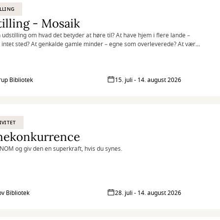
LLING
illing - Mosaik
 udstilling om hvad det betyder at høre til? At have hjem i flere lande –
et intet sted? At genkalde gamle minder – egne som overleverede? At være
f fællesskabet – og alligevel stå ud fra mængden?
rup Bibliotek
15. juli - 14. august 2026
IVITET
nekonkurrence
NOM og giv den en superkraft, hvis du synes.
ov Bibliotek
28. juli - 14. august 2026