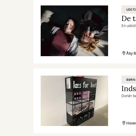
UDSTI
De 
En udstil
Åby B
BØRN
Inds
Donér b
Hoved