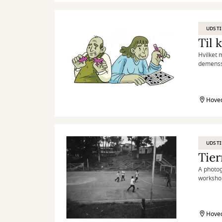
processe
følelsen 
værkerne
UDSTI
som ånde
Til
Hvilket m
demenss
Hoved
UDSTI
Tier
A photog
workshop
communit
Colombi
Hoved