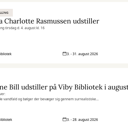
LLING
 Charlotte Rasmussen udstiller
ng tirsdag d. 4. august kl. 16
ibliotek
3. - 31. august 2026
e Bill udstiller på Viby Bibliotek i augu
ver:
 vandfald og bølger der bevæger sig gennem surrealistiske
andskaber, er blevet mit kunstner-dna. For mig symboliserer de:
d, forandring, kaos, renselse, naturen, livskraft og lyd. Ofte er de ledsaget
us og menneske-/dyrelignende entiteter, der er beskyttere og bringer
r til beskueren.
ibliotek
3. - 28. august 2026
er min kunst intuitivt, via de tilfældigheder der opstår gennem hele