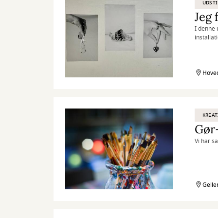
UDSTI
Jeg 
I denne 
installa
perspekt
Hoved
KREAT
Gør
Vi har s
Gelle