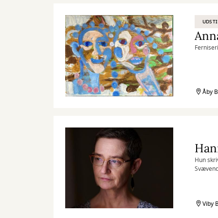
UDSTI
Anna
Ferniseri
Åby B
Hann
Hun skri
Svævende
fantasil
kærlighe
af nødbl
budskabe
Viby B
Jeg skab