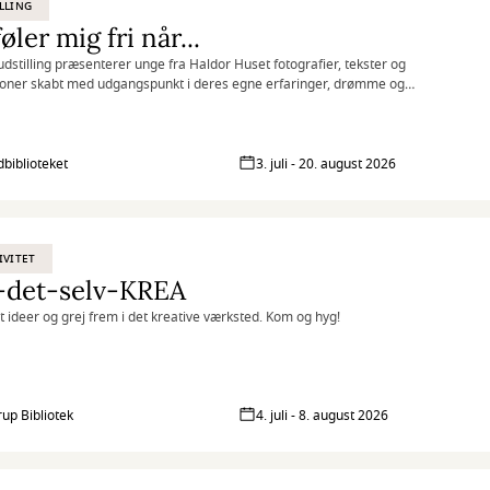
LLING
føler mig fri når...
udstilling præsenterer unge fra Haldor Huset fotografier, tekster og
tioner skabt med udgangspunkt i deres egne erfaringer, drømme og
iver.
biblioteket
3. juli - 20. august 2026
IVITET
-det-selv-KREA
at ideer og grej frem i det kreative værksted. Kom og hyg!
rup Bibliotek
4. juli - 8. august 2026