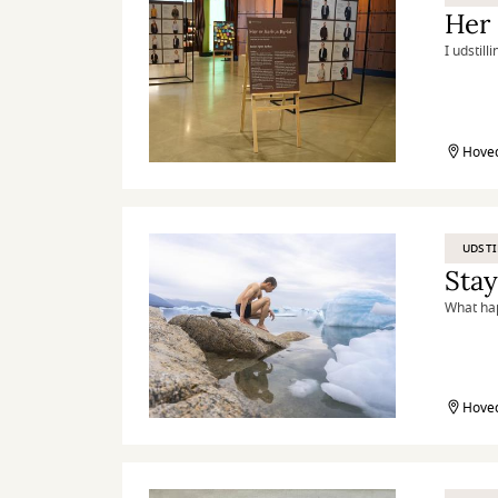
Her 
I udstil
Hoved
UDSTI
Sta
What hap
Hoved