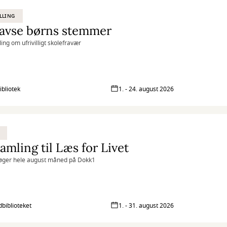
LLING
tavse børns stemmer
ling om ufrivilligt skolefravær
ibliotek
1. - 24. august 2026
amling til Læs for Livet
øger hele august måned på Dokk1
biblioteket
1. - 31. august 2026