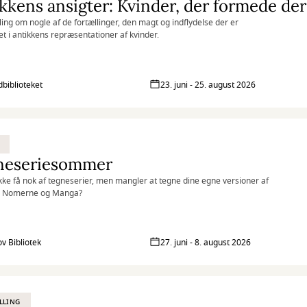
kkens ansigter: Kvinder, der formede de
lling om nogle af de fortællinger, den magt og indflydelse der er
et i antikkens repræsentationer af kvinder.
biblioteket
23. juni - 25. august 2026
neseriesommer
kke få nok af tegneserier, men mangler at tegne dine egne versioner af
 Nomerne og Manga?
ov Bibliotek
27. juni - 8. august 2026
LLING