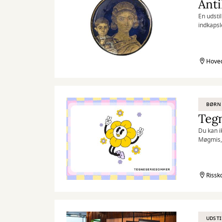
Anti
En udsti
indkapsl
Hoved
BØRN
Teg
Du kan i
Møgmis,
Rissk
UDSTI