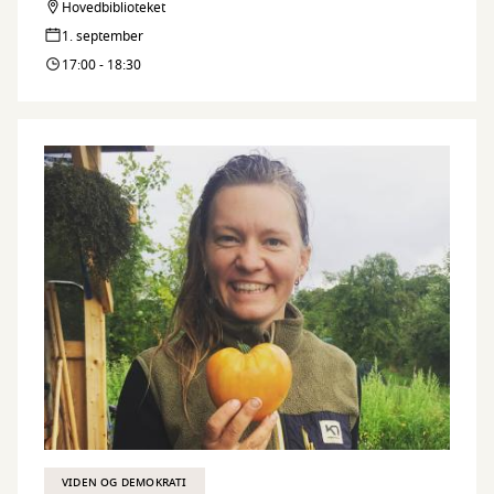
til europæisk uafhængighed, men har vi blik for deres
Hovedbiblioteket
konsekvenser? Kom til boglancering og debat i Aarhus.
1. september
17:00 - 18:30
VIDEN OG DEMOKRATI