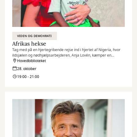
VIDEN OG DEMOKRATI
Afrikas hekse
Tag med på en hjertegribende rejse ind i hjertet af Nigeria, hvor
ildsjælen og nødhjælpsarbejderen, Anja Lovén, kæmper en
utrættelig kamp mod mørket i form af overtro og forfærdelige
Hovedbiblioteket
beskyldninger om hekseri mod uskyldige børn.
28. oktober
19:00 - 21:00