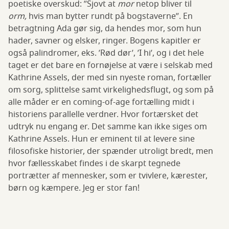
poetiske overskud: ”Sjovt at
mor
netop bliver til
orm,
hvis man bytter rundt på bogstaverne”. En
betragtning Ada gør sig, da hendes mor, som hun
hader, savner og elsker, ringer. Bogens kapitler er
også palindromer, eks. ’Rød dør’, ’I hi’, og i det hele
taget er det bare en fornøjelse at være i selskab med
Kathrine Assels, der med sin nyeste roman, fortæller
om sorg, splittelse samt virkelighedsflugt, og som på
alle måder er en coming-of-age fortælling midt i
historiens parallelle verdner. Hvor fortærsket det
udtryk nu engang er. Det samme kan ikke siges om
Kathrine Assels. Hun er eminent til at levere sine
filosofiske historier, der spænder utroligt bredt, men
hvor fællesskabet findes i de skarpt tegnede
portrætter af mennesker, som er tvivlere, kærester,
børn og kæmpere. Jeg er stor fan!