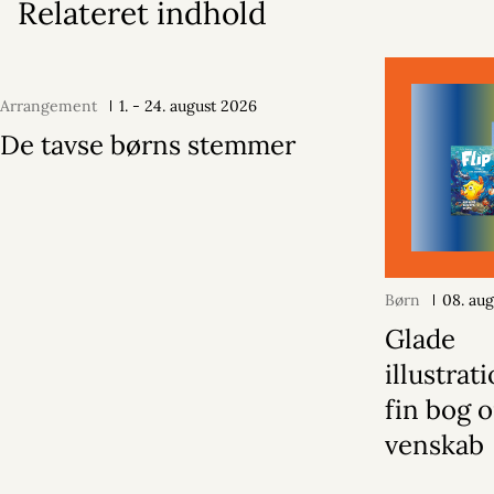
Relateret indhold
Arrangement
1. - 24. august 2026
De tavse børns stemmer
Børn
08. au
Glade
illustrat
fin bog 
venskab