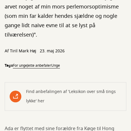
arvet noget af min mors perlemorsoptimisme
(som min far kalder hendes sjældne og nogle
gange lidt naive evne til at se lyst på
tilværelsen)".
Af
Tiril Mark Høj
23. maj 2026
Tags
For unge
Jette anbefaler
Unge
Find anbefalingen af 'Leksikon over små tings
lykke' her
Ada er flyttet med sine forældre fra Køge til Hong