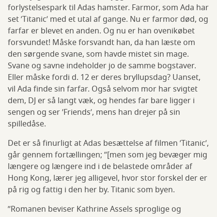
forlystelsespark til Adas hamster. Farmor, som Ada har
set ’Titanic’ med et utal af gange. Nu er farmor død, og
farfar er blevet en anden. Og nu er han ovenikøbet
forsvundet! Måske forsvandt han, da han læste om
den sørgende svane, som havde mistet sin mage.
Svane og savne indeholder jo de samme bogstaver.
Eller måske fordi d. 12 er deres bryllupsdag? Uanset,
vil Ada finde sin farfar. Også selvom mor har svigtet
dem, DJ er så langt væk, og hendes far bare ligger i
sengen og ser ’Friends’, mens han drejer på sin
spilledåse.
Det er så finurligt at Adas besættelse af filmen ’Titanic’,
går gennem fortællingen; ”[men som jeg bevæger mig
længere og længere ind i de belastede områder af
Hong Kong, lærer jeg alligevel, hvor stor forskel der er
på rig og fattig i den her by. Titanic som byen.
”Romanen beviser Kathrine Assels sproglige og