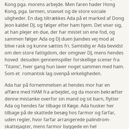
Kong pga. morens arbejde. Men faren hader Hong
Kong, pga. larmen, snavset og de store sociale
uligheder. En dag tiltrækkes Ada på et marked af Dong
Jeon kaldet DJ, og følger efter ham hjem. Det viser sig,
at han plejer en due, der har mistet sin ene fod, og
sammen følger Ada og DJ duen Jiandies vej mod at
blive rask og kunne sættes fri. Samtidig er Ada bevidst
om den store fattigdom, der omgiver DJ, mens hendes
hoved desuden gennemspiller forskellige scener fra
’Titanic’, hver gang hun laver noget sammen med ham.
Som et romantisk lag ovenpå virkeligheden.
Ada har på fornemmelsen at hendes mor har en
affære med HAM fra arbejdet, og da moren bekræfter
denne mistanke overfor sin mand og sit barn, flytter
Ada og hendes far tilbage til Køge. Ada husker her
tilbage på de skattede besøg hos farmor og farfar,
uden regler, hvor farfar arrangerede palindrom-
skattejagter, mens farmor byggede en hel