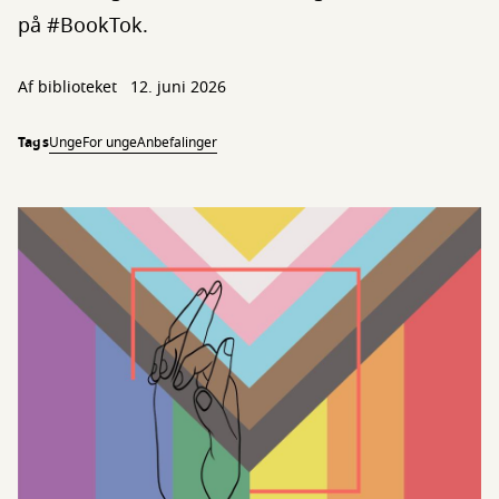
på #BookTok.
Af biblioteket
12. juni 2026
Tags
Unge
For unge
Anbefalinger