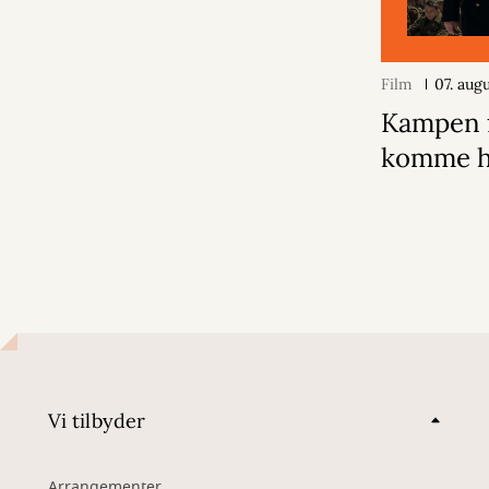
Film
07. aug
Kampen f
komme 
Vi tilbyder
Arrangementer