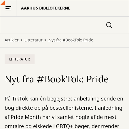
Gå
AARHUS BIBLIOTEKERNE
til
hovedindhold
Artikler
Litteratur
Nyt fra #BookTok: Pride
LITTERATUR
Nyt fra #BookTok: Pride
På TikTok kan én begejstret anbefaling sende en
bog direkte op på bestsellerlisterne. I anledning
af Pride Month har vi samlet nogle af de mest
omtalte og elskede LGBTQ+-bøger, der trender