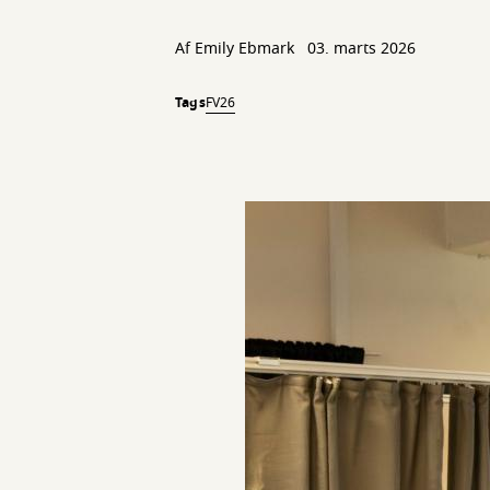
Af
Emily Ebmark
03. marts 2026
Tags
FV26