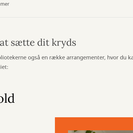
mmer
l at sætte dit kryds
ibliotekerne også en række arrangementer, hvor du ka
iet:
old