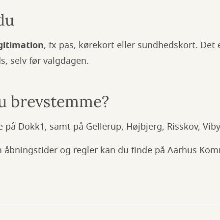
du
egitimation
, fx pas, kørekort eller sundhedskort. Det 
ds, selv før valgdagen.
du brevstemme?
på Dokk1, samt på Gellerup, Højbjerg, Risskov, Viby
m åbningstider og regler kan du finde på Aarhus K