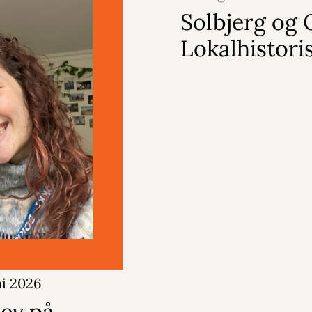
Solbjerg og
Lokalhistori
ni 2026
lev på