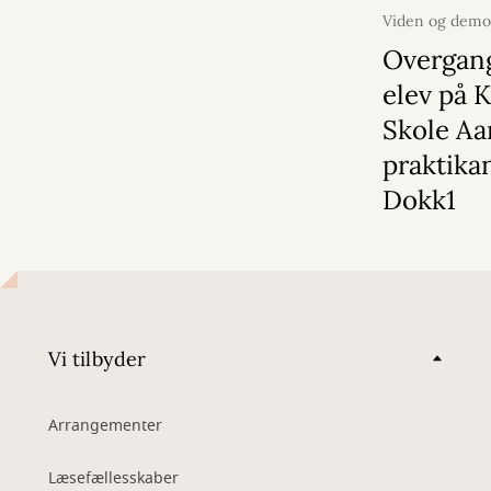
Viden og demo
2026
Overgang
elev på 
Skole Aar
praktika
Dokk1
Vi tilbyder
Arrangementer
Læsefællesskaber