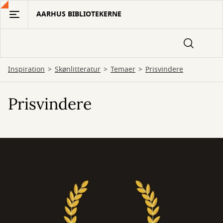
Gå
AARHUS BIBLIOTEKERNE
til
hovedindhold
Inspiration
Skønlitteratur
Temaer
Prisvindere
Prisvindere