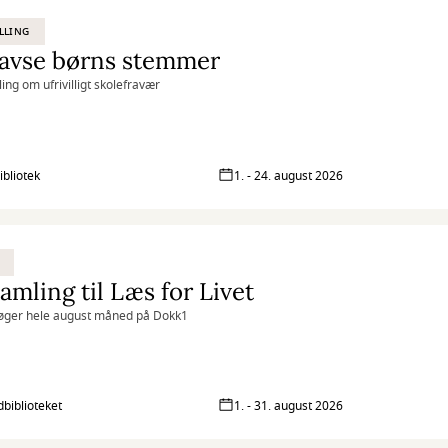
LLING
tavse børns stemmer
ling om ufrivilligt skolefravær
ibliotek
1. - 24. august 2026
amling til Læs for Livet
øger hele august måned på Dokk1
biblioteket
1. - 31. august 2026