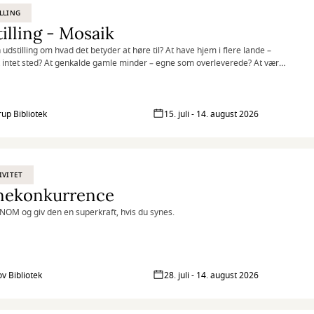
LLING
illing - Mosaik
 udstilling om hvad det betyder at høre til? At have hjem i flere lande –
et intet sted? At genkalde gamle minder – egne som overleverede? At være
f fællesskabet – og alligevel stå ud fra mængden?
rup Bibliotek
15. juli - 14. august 2026
IVITET
nekonkurrence
NOM og giv den en superkraft, hvis du synes.
ov Bibliotek
28. juli - 14. august 2026