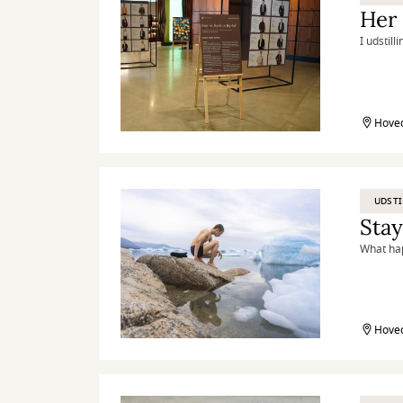
Her 
I udstil
Hoved
UDSTI
Sta
What hap
Hoved