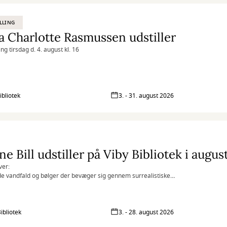
LLING
 Charlotte Rasmussen udstiller
ng tirsdag d. 4. august kl. 16
ibliotek
3. - 31. august 2026
e Bill udstiller på Viby Bibliotek i augu
ver:
 vandfald og bølger der bevæger sig gennem surrealistiske
andskaber, er blevet mit kunstner-dna. For mig symboliserer de:
d, forandring, kaos, renselse, naturen, livskraft og lyd. Ofte er de ledsaget
us og menneske-/dyrelignende entiteter, der er beskyttere og bringer
r til beskueren.
ibliotek
3. - 28. august 2026
er min kunst intuitivt, via de tilfældigheder der opstår gennem hele