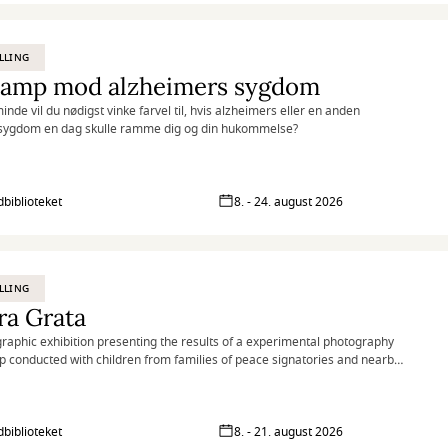
n. Jeg prøver at slippe det overkontrollerede og skabe mere efter
i nuet, end ud fra en planlagt strategi. Først til sidst lægger jeg mig fast på
s fortælling og efterlader samtidig mindre uperfektheder, der fungerer
LLING
huller og sprækker af lys.
 kamp mod alzheimers sygdom
inde vil du nødigst vinke farvel til, hvis alzheimers eller en anden
ygdom en dag skulle ramme dig og din hukommelse?
biblioteket
8. - 24. august 2026
LLING
ra Grata
raphic exhibition presenting the results of a experimental photography
 conducted with children from families of peace signatories and nearby
ies in the village of Tierra Grata, in the Serranía del Perijá region of
a.
biblioteket
8. - 21. august 2026