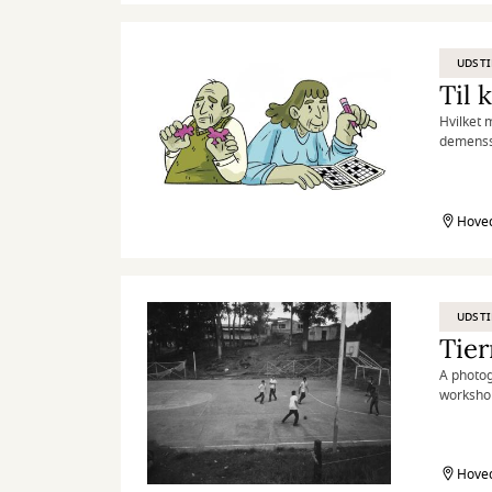
processe
følelsen 
værkerne
UDSTI
som ånde
Til
Hvilket m
demenss
Hoved
UDSTI
Tier
A photog
workshop
communit
Colombi
Hoved