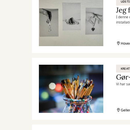
UDSTI
Jeg 
I denne 
installa
perspekt
Hoved
KREAT
Gør
Vi har s
Gelle