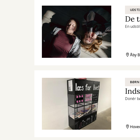
UDSTI
De 
En udstil
Åby B
BØRN
Inds
Donér b
Hoved