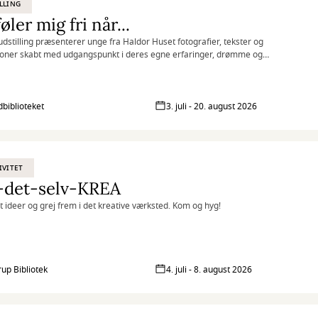
LLING
føler mig fri når...
udstilling præsenterer unge fra Haldor Huset fotografier, tekster og
tioner skabt med udgangspunkt i deres egne erfaringer, drømme og
iver.
biblioteket
3. juli - 20. august 2026
IVITET
-det-selv-KREA
at ideer og grej frem i det kreative værksted. Kom og hyg!
rup Bibliotek
4. juli - 8. august 2026