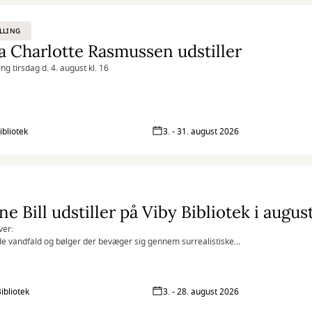
LLING
 Charlotte Rasmussen udstiller
ng tirsdag d. 4. august kl. 16
ibliotek
3. - 31. august 2026
e Bill udstiller på Viby Bibliotek i augu
ver:
 vandfald og bølger der bevæger sig gennem surrealistiske
andskaber, er blevet mit kunstner-dna. For mig symboliserer de:
d, forandring, kaos, renselse, naturen, livskraft og lyd. Ofte er de ledsaget
us og menneske-/dyrelignende entiteter, der er beskyttere og bringer
r til beskueren.
ibliotek
3. - 28. august 2026
er min kunst intuitivt, via de tilfældigheder der opstår gennem hele