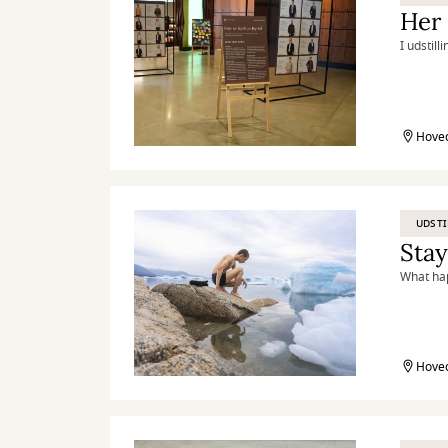
Her 
I udstil
Hoved
UDSTI
Sta
What hap
Hoved