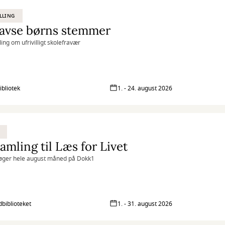
LLING
tavse børns stemmer
ling om ufrivilligt skolefravær
ibliotek
1. - 24. august 2026
amling til Læs for Livet
øger hele august måned på Dokk1
biblioteket
1. - 31. august 2026