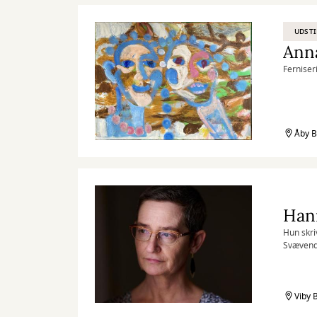
UDSTI
Anna
Ferniseri
Åby B
Hann
Hun skri
Svævende
fantasil
kærlighe
af nødbl
budskabe
Viby B
Jeg skab