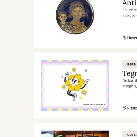
Anti
En udsti
indkapsl
Hoved
BØRN
Teg
Du kan i
Møgmis,
Rissk
UDSTI