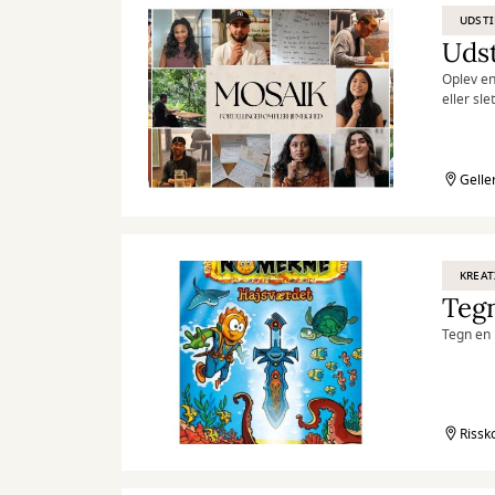
UDSTI
Udst
Oplev en
eller sl
en del a
Gelle
KREAT
Teg
Tegn en 
Rissk