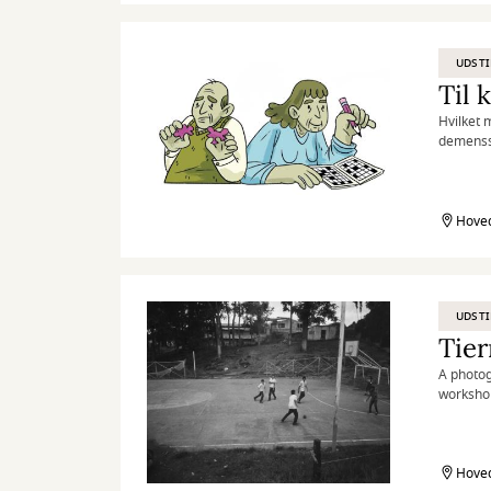
processe
følelsen 
værkerne
UDSTI
som ånde
Til
Hvilket m
demenss
Hoved
UDSTI
Tier
A photog
workshop
communit
Colombi
Hoved