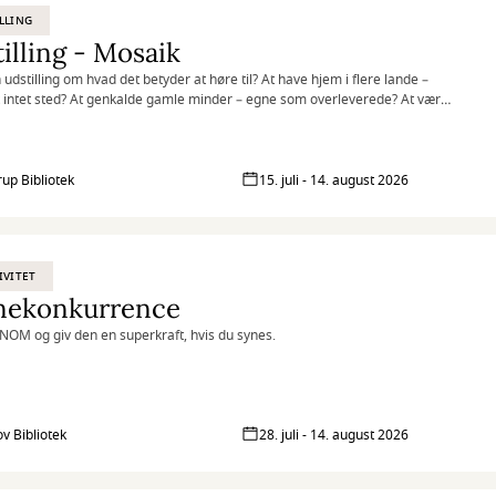
LLING
illing - Mosaik
 udstilling om hvad det betyder at høre til? At have hjem i flere lande –
et intet sted? At genkalde gamle minder – egne som overleverede? At være
f fællesskabet – og alligevel stå ud fra mængden?
rup Bibliotek
15. juli - 14. august 2026
IVITET
nekonkurrence
NOM og giv den en superkraft, hvis du synes.
ov Bibliotek
28. juli - 14. august 2026