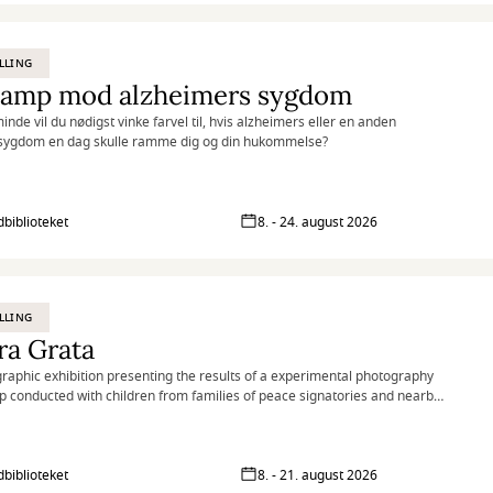
n. Jeg prøver at slippe det overkontrollerede og skabe mere efter
i nuet, end ud fra en planlagt strategi. Først til sidst lægger jeg mig fast på
s fortælling og efterlader samtidig mindre uperfektheder, der fungerer
LLING
huller og sprækker af lys.
 kamp mod alzheimers sygdom
inde vil du nødigst vinke farvel til, hvis alzheimers eller en anden
ygdom en dag skulle ramme dig og din hukommelse?
biblioteket
8. - 24. august 2026
LLING
ra Grata
raphic exhibition presenting the results of a experimental photography
 conducted with children from families of peace signatories and nearby
ies in the village of Tierra Grata, in the Serranía del Perijá region of
a.
biblioteket
8. - 21. august 2026