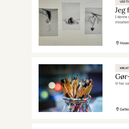
UDSTI
Jeg 
I denne 
installa
perspekt
Hoved
KREAT
Gør
Vi har s
Gelle