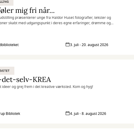
LLING
føler mig fri når...
udstilling præsenterer unge fra Haldor Huset fotografier, tekster og
tioner skabt med udgangspunkt i deres egne erfaringer, drømme og
iver.
biblioteket
3. juli - 20. august 2026
IVITET
-det-selv-KREA
at ideer og grej frem i det kreative værksted. Kom og hyg!
rup Bibliotek
4. juli - 8. august 2026