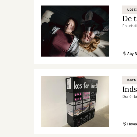
UDSTI
De 
En udstil
Åby B
BØRN
Inds
Donér b
Hoved