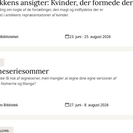
kkens ansigter: Kvinder, der formede de
lling om nogle af de fortællinger, den magt og indflydelse der er
et i antikkens repræsentationer af kvinder.
biblioteket
23. juni - 25. august 2026
neseriesommer
kke få nok af tegneserier, men mangler at tegne dine egne versioner af
 Nomerne og Manga?
ov Bibliotek
27. juni - 8. august 2026
LLING