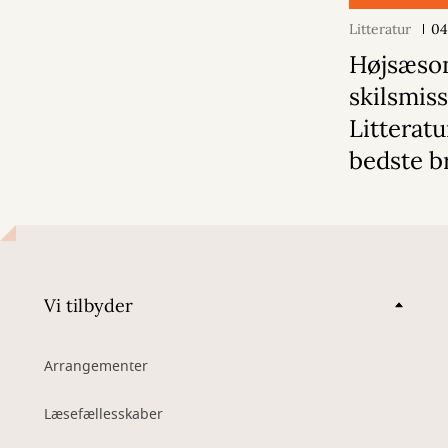
Litteratur
04
Højsæson
skilsmiss
Litterat
bedste b
Vi tilbyder
Arrangementer
Læsefællesskaber