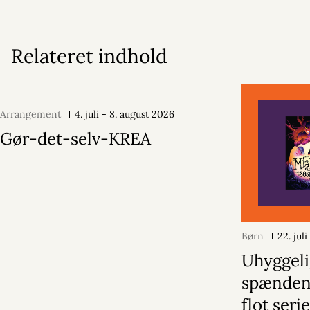
Relateret indhold
Arrangement
4. juli - 8. august 2026
Gør-det-selv-KREA
Børn
22. jul
Uhyggelig
spænden
flot serie