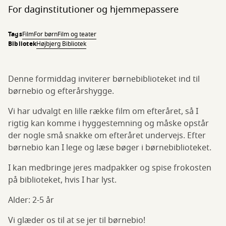
For daginstitutioner og hjemmepassere
Tags
Film
For børn
Film og teater
Bibliotek
Højbjerg Bibliotek
Denne formiddag inviterer børnebiblioteket ind til
børnebio og efterårshygge.
Vi har udvalgt en lille række film om efteråret, så I
rigtig kan komme i hyggestemning og måske opstår
der nogle små snakke om efteråret undervejs. Efter
børnebio kan I lege og læse bøger i børnebiblioteket.
I kan medbringe jeres madpakker og spise frokosten
på biblioteket, hvis I har lyst.
Alder: 2-5 år
Vi glæder os til at se jer til børnebio!