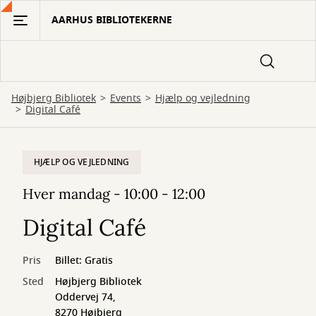
Gå
AARHUS BIBLIOTEKERNE
til
hovedindhold
Højbjerg Bibliotek
Events
Hjælp og vejledning
Digital Café
HJÆLP OG VEJLEDNING
Hver mandag - 10:00 - 12:00
Digital Café
Pris
Billet: Gratis
Sted
Højbjerg Bibliotek
Oddervej 74,
8270 Højbjerg