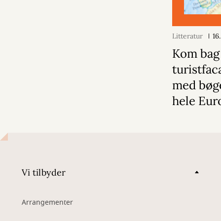
Litteratur
16
Kom bag
turistfa
med bøge
hele Eur
Vi tilbyder
Arrangementer