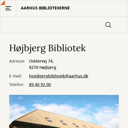
Gå
AARHUS BIBLIOTEKERNE
til
hovedindhold
Højbjerg Bibliotek
Adresse
Oddervej 74,
8270 Højbjerg
E-mail
hoejbjergbibliotek@aarhus.dk
Telefon
89 40 92 00