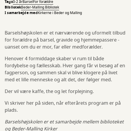
Tags
0-2 år
Barsel
For forældre
Bibliotek
Beder-Malling Bibliotek
I samarbejde med
Kirkerne i Beder og Malling
Barselshøjskolen er et nærværende og uformelt tilbud
for forældre på barsel, gravide og hjemmepassere -
uanset om du er mor, far eller medforælder.
Henover 4 formiddage skaber vi rum til både
fordybelse og fællesskab. Hver gang får vi besøg af en
fagperson, og sammen skal vi blive klogere på livet
med et lille menneske og alt det, der følger med.
Der vil være kaffe, the og let forplejning.
Vi skriver her på siden, når efterårets program er på
plads.
Barselshøjskolen er et samarbejde mellem biblioteket
og Beder-Malling Kirker