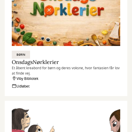
BØRN
OnsdagsNørklerier
Et åbent kreabord for børn og deres voksne, hvor fantasien får lov
at finde vej.
Viby Bibliotek
Udløbet