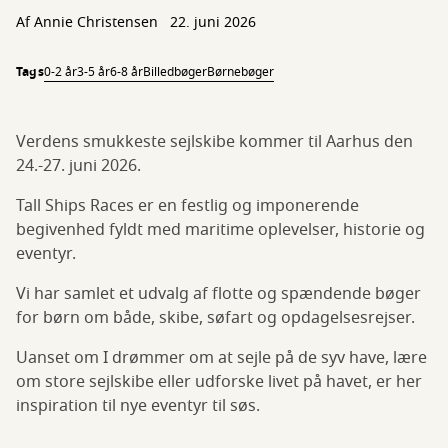
Af
Annie Christensen
22. juni 2026
Tags
0-2 år
3-5 år
6-8 år
Billedbøger
Børnebøger
Verdens smukkeste sejlskibe kommer til Aarhus den
24.-27. juni 2026.
Tall Ships Races er en festlig og imponerende
begivenhed fyldt med maritime oplevelser, historie og
eventyr.
Vi har samlet et udvalg af flotte og spændende bøger
for børn om både, skibe, søfart og opdagelsesrejser.
Uanset om I drømmer om at sejle på de syv have, lære
om store sejlskibe eller udforske livet på havet, er her
inspiration til nye eventyr til søs.