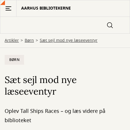
Gå
AARHUS BIBLIOTEKERNE
til
hovedindhold
Artikler
Børn
Sæt sejl mod nye læseeventyr
BØRN
Sæt sejl mod nye
læseeventyr
Oplev Tall Ships Races – og læs videre på
biblioteket