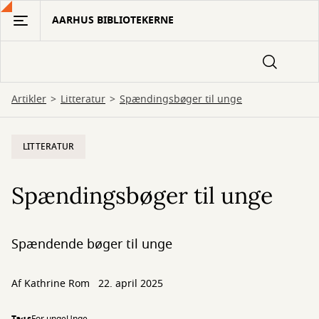
Gå
AARHUS BIBLIOTEKERNE
til
hovedindhold
Artikler
Litteratur
Spændingsbøger til unge
LITTERATUR
Spændingsbøger til unge
Spændende bøger til unge
Af
Kathrine Rom
22. april 2025