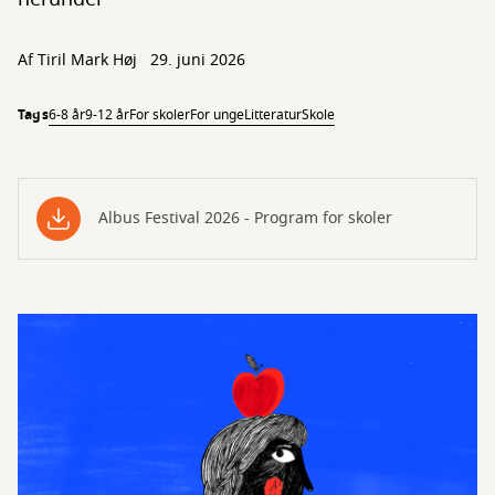
Af
Tiril Mark Høj
29. juni 2026
Tags
6-8 år
9-12 år
For skoler
For unge
Litteratur
Skole
Albus Festival 2026 - Program for skoler