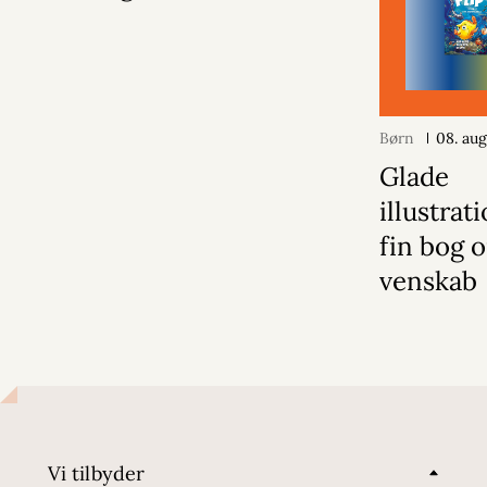
Børn
08. au
Glade
illustrat
fin bog 
venskab
Vi tilbyder