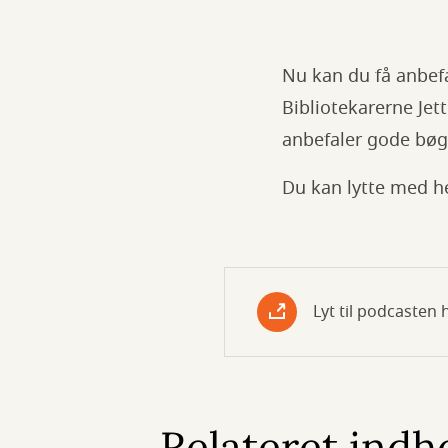
Nu kan du få anbefa
Bibliotekarerne Je
anbefaler gode bøge
Du kan lytte med her
Lyt til podcasten 
Relateret indh