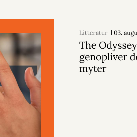
Litteratur
03. aug
The Odyssey
genopliver d
myter