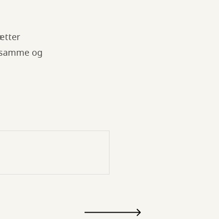
ætter
g samme og