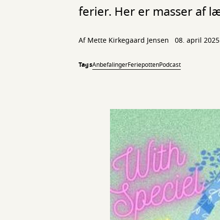
ferier. Her er masser af l
Af
Mette Kirkegaard Jensen
08. april 2025
Tags
Anbefalinger
Feriepotten
Podcast