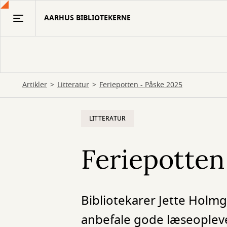
Gå
AARHUS BIBLIOTEKERNE
til
hovedindhold
Artikler
Litteratur
Feriepotten - Påske 2025
LITTERATUR
Feriepotten
Bibliotekarer Jette Holm
anbefale gode læseopleve