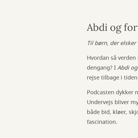
Abdi og fo
Til børn, der elske
Hvordan så verden 
dengang? I
Abdi og
rejse tilbage i tide
Podcasten dykker n
Undervejs bliver my
både bid, kløer, skj
fascination.