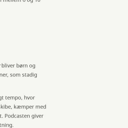
rn mellem 6 og 10
bliver børn og
ener, som stadig
igt tempo, hvor
 skibe, kæmper med
. Podcasten giver
tning.