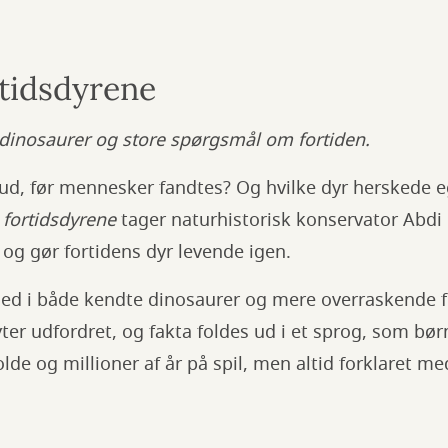
rtidsdyrene
r dinosaurer og store spørgsmål om fortiden.
ud, før mennesker fandtes? Og hvilke dyr herskede e
 fortidsdyrene
tager naturhistorisk konservator Abd
n og gør fortidens dyr levende igen.
ed i både kendte dinosaurer og mere overraskende fo
ter udfordret, og fakta foldes ud i et sprog, som børn
olde og millioner af år på spil, men altid forklaret m