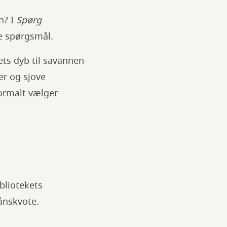
n? I
Spørg
ge spørgsmål.
vets dyb til savannen
er og sjove
normalt vælger
bliotekets
lånskvote.