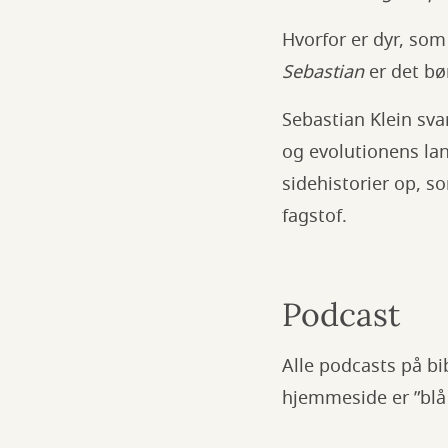
Hvorfor er dyr, so
Sebastian
er det bø
Sebastian Klein svar
og evolutionens lan
sidehistorier op, s
fagstof.
Podcast
Alle podcasts på b
hjemmeside er ”blå t