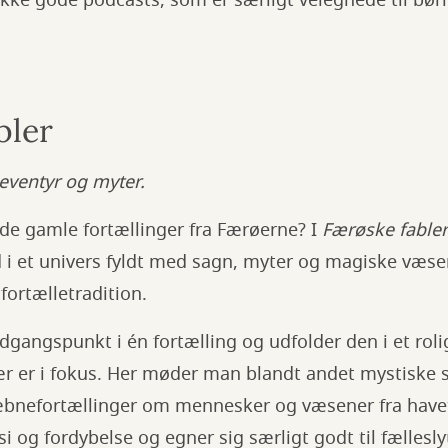
ække gode podcasts, som er særligt velegnede til bø
bler
 eventyr og myter.
de gamle fortællinger fra Færøerne? I
Færøske fabler
d i et univers fyldt med sagn, myter og magiske væs
fortælletradition.
udgangspunkt i én fortælling og udfolder den i et rol
r er i fokus. Her møder man blandt andet mystiske
æbnefortællinger om mennesker og væsener fra havet
si og fordybelse og egner sig særligt godt til fællesly