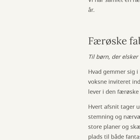
Vi har samlet en r
år.
Færøske fa
Til børn, der elsker
Hvad gemmer sig i 
voksne inviteret in
lever i den færøske 
Hvert afsnit tager 
stemning og nærvæ
store planer og sk
plads til både fanta