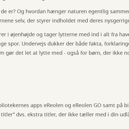
m de er? Og hvordan hænger naturen egentlig samme
rnene selv, der styrer indholdet med deres nysgerri
er i øjenhøjde og tager lytterne med ind i alt fra ha
ge spor. Undervejs dukker der både fakta, forklaring
om gør det let at lytte med - også for børn, der ikke 
ibliotekernes apps eReolen og eReolen GO samt på bi
itler” dvs. ekstra titler, der ikke tæller med i din ud