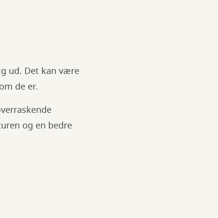
sig ud. Det kan være
 som de er.
 overraskende
aturen og en bedre