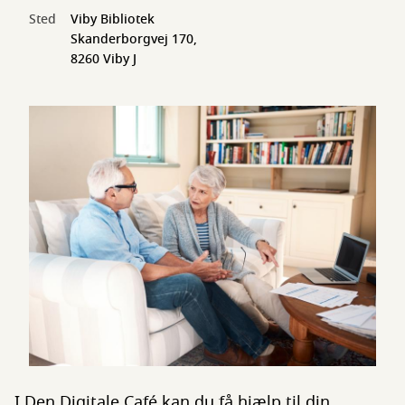
Sted
Viby Bibliotek
Skanderborgvej 170,
8260 Viby J
I Den Digitale Café kan du få hjælp til din