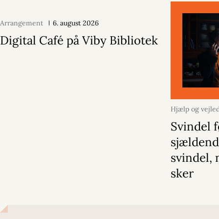
Arrangement
6. august 2026
Digital Café på Viby Bibliotek
Hjælp og vejle
oktober 2025
Svindel f
sjældend
svindel, 
sker