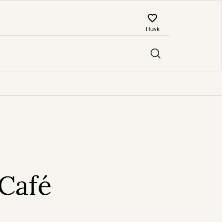
Husk
 Café