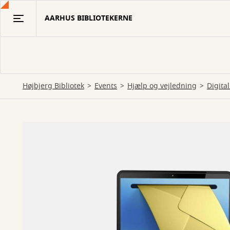
Gå
AARHUS BIBLIOTEKERNE
til
hovedindhold
Højbjerg Bibliotek
Events
Hjælp og vejledning
Digita