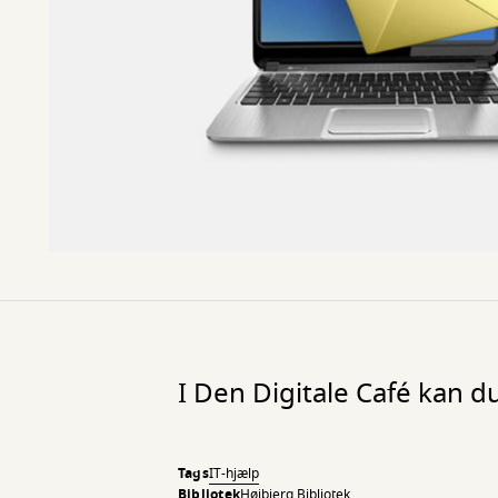
I Den Digitale Café kan du
Tags
IT-hjælp
Bibliotek
Højbjerg Bibliotek