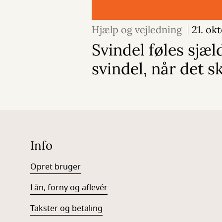
Hjælp og vejledning
21. ok
Svindel føles sjæ
svindel, når det s
Info
Opret bruger
Lån, forny og aflevér
Takster og betaling