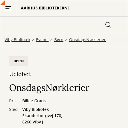
Gå
AARHUS BIBLIOTEKERNE
til
hovedindhold
Viby Bibliotek
Events
Børn
OnsdagsNørklerier
BØRN
Udløbet
OnsdagsNørklerier
Pris
Billet: Gratis
Sted
Viby Bibliotek
Skanderborgvej 170,
8260 Viby J