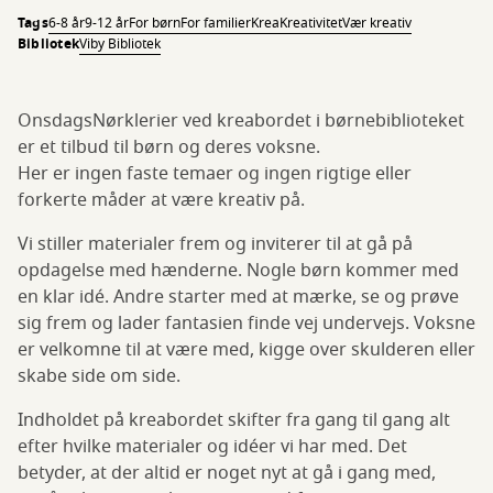
Tags
6-8 år
9-12 år
For børn
For familier
Krea
Kreativitet
Vær kreativ
Bibliotek
Viby Bibliotek
OnsdagsNørklerier ved kreabordet i børnebiblioteket
er et tilbud til børn og deres voksne.
Her er ingen faste temaer og ingen rigtige eller
forkerte måder at være kreativ på.
Vi stiller materialer frem og inviterer til at gå på
opdagelse med hænderne. Nogle børn kommer med
en klar idé. Andre starter med at mærke, se og prøve
sig frem og lader fantasien finde vej undervejs. Voksne
er velkomne til at være med, kigge over skulderen eller
skabe side om side.
Indholdet på kreabordet skifter fra gang til gang alt
efter hvilke materialer og idéer vi har med. Det
betyder, at der altid er noget nyt at gå i gang med,