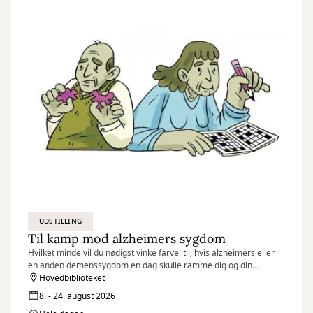
en planlagt strategi. Først til sidst lægger jeg mig fast på
værkernes fortælling og efterlader samtidig mindre
uperfektheder, der fungerer som åndehuller og sprækker af lys.
UDSTILLING
Til kamp mod alzheimers sygdom
Hvilket minde vil du nødigst vinke farvel til, hvis alzheimers eller
en anden demenssygdom en dag skulle ramme dig og din
hukommelse?
Hovedbiblioteket
8. - 24. august 2026