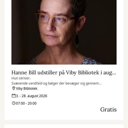
Hanne Bill udstiller på Viby Bibliotek i august måned
Hun skriver:
Svævende vandfald og bølger der bevæger sig gennem
surrealistiske fantasilandskaber, er blevet mit kunstner-dna. For
Viby Bibliotek
mig symboliserer de: kærlighed, forandring, kaos, renselse,
3. - 28. august 2026
naturen, livskraft og lyd. Ofte er de ledsaget af nødblus og
07:00 - 20:00
menneske-/dyrelignende entiteter, der er beskyttere og bringer
Gratis
budskaber til beskueren.
Jeg skaber min kunst intuitivt, via de tilfældigheder der opstår
gennem hele processen. Jeg prøver at slippe det
overkontrollerede og skabe mere efter følelsen i nuet, end ud fra