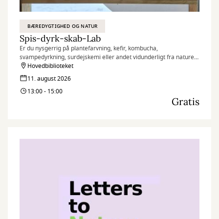
BÆREDYGTIGHED OG NATUR
Spis-dyrk-skab-Lab
Er du nysgerrig på plantefarvning, kefir, kombucha,
svampedyrkning, surdejskemi eller andet vidunderligt fra naturen
– så kig forbi vores åbne lab og hør mere.
Hovedbiblioteket
11. august 2026
13:00 - 15:00
Gratis