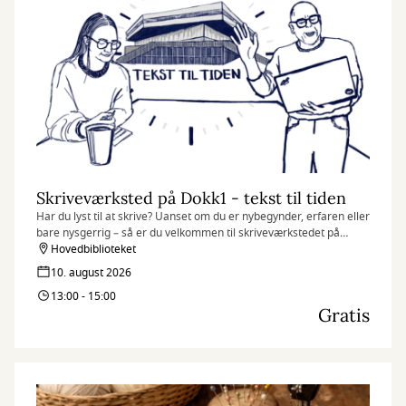
Skriveværksted på Dokk1 - tekst til tiden
Har du lyst til at skrive? Uanset om du er nybegynder, erfaren eller
bare nysgerrig – så er du velkommen til skriveværkstedet på
Dokk1. Her handler det ikke om at skrive korrekt, men om at
Hovedbiblioteket
slippe fantasien løs og finde glæde i sproget.
10. august 2026
13:00 - 15:00
Gratis