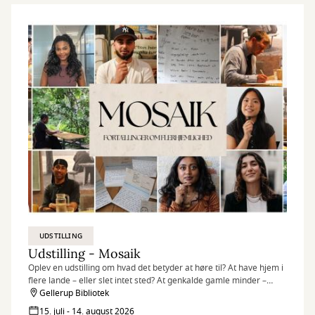
UDSTILLING
Udstilling - Mosaik
Oplev en udstilling om hvad det betyder at høre til? At have hjem i
flere lande – eller slet intet sted? At genkalde gamle minder –
egne som overleverede? At være en del af fællesskabet – og
Gellerup Bibliotek
alligevel stå ud fra mængden?
15. juli - 14. august 2026