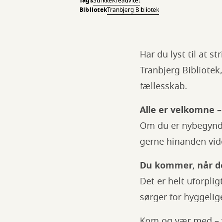
Tags
Strikke
Kreativitet
Bibliotek
Tranbjerg Bibliotek
Har du lyst til at s
Tranbjerg Bibliote
fællesskab.
Alle er velkomne –
Om du er nybegynder,
gerne hinanden vide
Du kommer, når de
Det er helt uforpli
sørger for hyggelig
Kom og vær med – vi