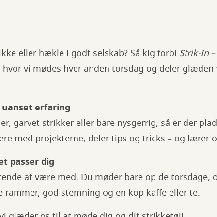
trikke eller hækle i godt selskab? Så kig forbi
Strik-In
–
k, hvor vi mødes hver anden torsdag og deler glæden 
 uanset erfaring
 garvet strikker eller bare nysgerrig, så er der plads
re med projekterne, deler tips og tricks – og lærer o
t passer dig
gtende at være med. Du møder bare op de torsdage, du 
e rammer, god stemning og en kop kaffe eller te.
 glæder os til at møde dig og dit strikketøj!