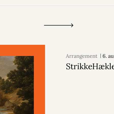
Arrangement
6. a
StrikkeHækl