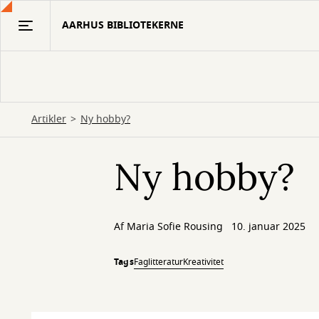
Gå
AARHUS BIBLIOTEKERNE
til
hovedindhold
Artikler
Ny hobby?
Ny hobby?
Af
Maria Sofie Rousing
10. januar 2025
Tags
Faglitteratur
Kreativitet