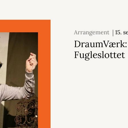
Arrangement
15. 
2026
DraumVærk:
Fugleslottet