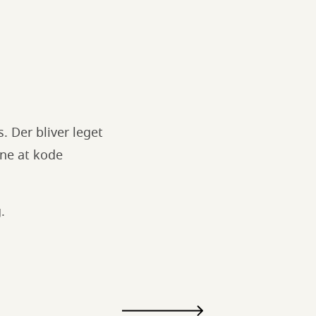
. Der bliver leget
ene at kode
g.