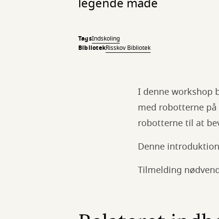
legende måde
Tags
Indskoling
Bibliotek
Risskov Bibliotek
I denne workshop bl
med robotterne på 
robotterne til at b
Denne introduktion
Tilmelding nødvendig