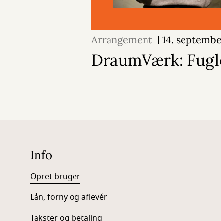
Arrangement
14. septemb
DraumVærk: Fugle
Info
Opret bruger
Lån, forny og aflevér
Takster og betaling