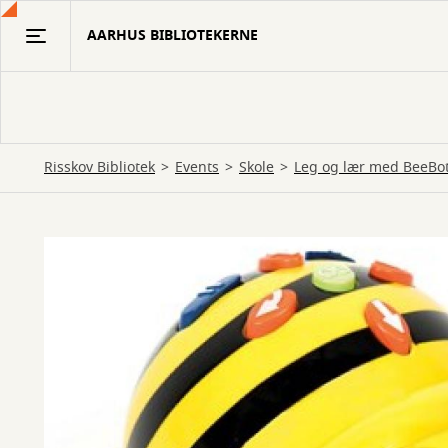
Gå
AARHUS BIBLIOTEKERNE
til
hovedindhold
Risskov Bibliotek
Events
Skole
Leg og lær med BeeBots