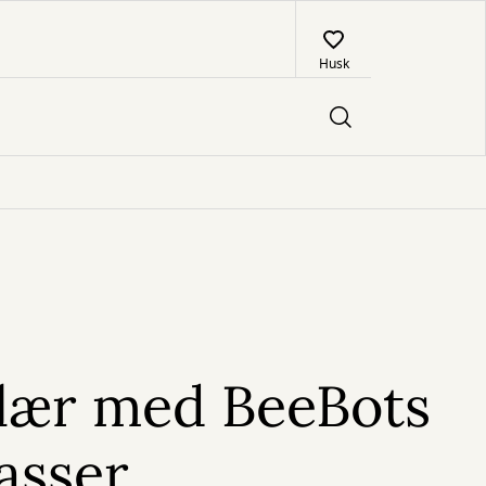
Husk
 lær med BeeBots
lasser