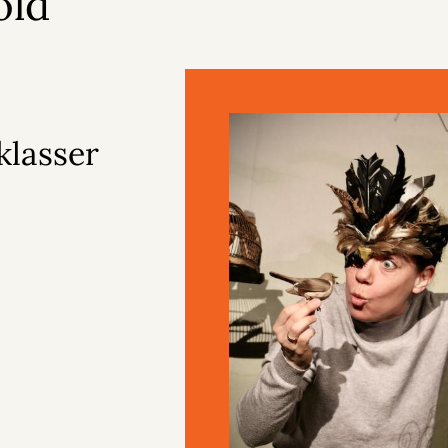
old
klasser