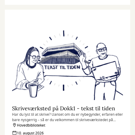
Skriveværksted på Dokk1 - tekst til tiden
Har du lyst til at skrive? Uanset om du er nybegynder, erfaren eller
bare nysgerrig – så er du velkommen til skriveværkstedet på
Dokk1. Her handler det ikke om at skrive korrekt, men om at
Hovedbiblioteket
slippe fantasien løs og finde glæde i sproget.
10. august 2026