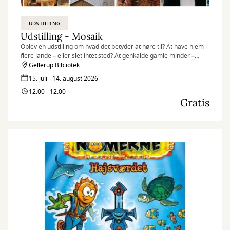
UDSTILLING
Udstilling - Mosaik
Oplev en udstilling om hvad det betyder at høre til? At have hjem i
flere lande – eller slet intet sted? At genkalde gamle minder –
egne som overleverede? At være en del af fællesskabet – og
Gellerup Bibliotek
alligevel stå ud fra mængden?
15. juli - 14. august 2026
12:00 - 12:00
Gratis