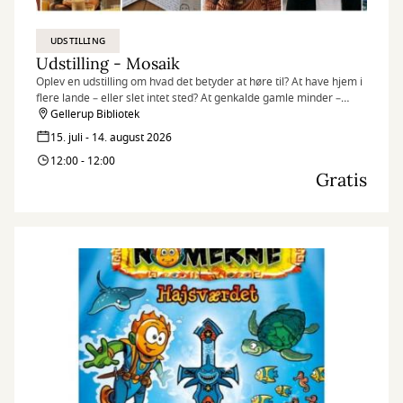
UDSTILLING
Udstilling - Mosaik
Oplev en udstilling om hvad det betyder at høre til? At have hjem i
flere lande – eller slet intet sted? At genkalde gamle minder –
egne som overleverede? At være en del af fællesskabet – og
Gellerup Bibliotek
alligevel stå ud fra mængden?
15. juli - 14. august 2026
12:00 - 12:00
Gratis