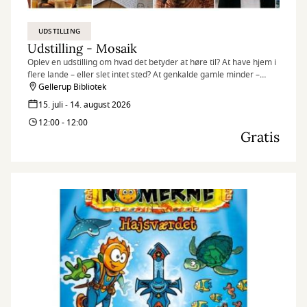
UDSTILLING
Udstilling - Mosaik
Oplev en udstilling om hvad det betyder at høre til? At have hjem i
flere lande – eller slet intet sted? At genkalde gamle minder –
egne som overleverede? At være en del af fællesskabet – og
Gellerup Bibliotek
alligevel stå ud fra mængden?
15. juli - 14. august 2026
12:00 - 12:00
Gratis