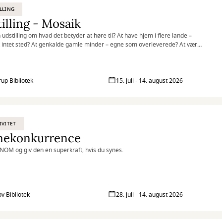
LLING
illing - Mosaik
 udstilling om hvad det betyder at høre til? At have hjem i flere lande –
et intet sted? At genkalde gamle minder – egne som overleverede? At være
f fællesskabet – og alligevel stå ud fra mængden?
rup Bibliotek
15. juli - 14. august 2026
IVITET
nekonkurrence
NOM og giv den en superkraft, hvis du synes.
ov Bibliotek
28. juli - 14. august 2026