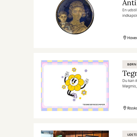
Anti
En udsti
indkapsl
Hoved
BØRN
Teg
Du kan i
Møgmis,
Rissk
UDSTI