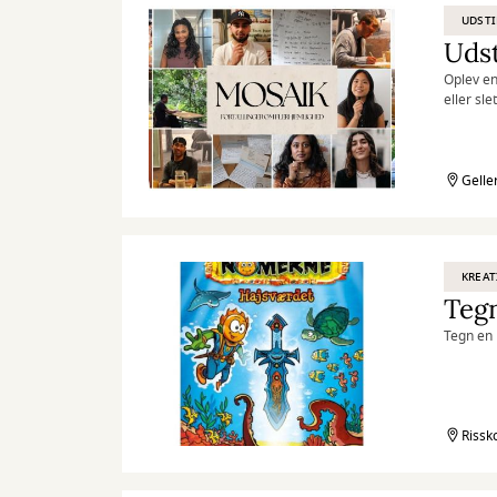
UDSTI
Udst
Oplev en
eller sl
en del a
Gelle
KREAT
Teg
Tegn en 
Rissk