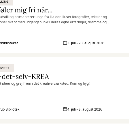
LLING
føler mig fri når...
udstilling præsenterer unge fra Haldor Huset fotografier, tekster og
tioner skabt med udgangspunkt i deres egne erfaringer, drømme og
iver.
biblioteket
3. juli - 20. august 2026
IVITET
-det-selv-KREA
at ideer og grej frem i det kreative værksted. Kom og hyg!
rup Bibliotek
4. juli - 8. august 2026