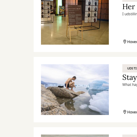
Her 
I udstil
Hoved
UDSTI
Sta
What hap
Hoved