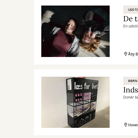
UDSTI
De 
En udstil
Åby B
BØRN
Inds
Donér b
Hoved