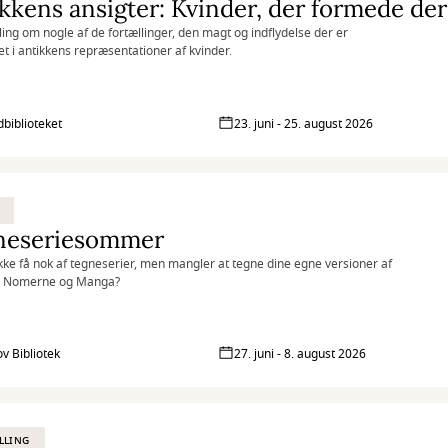
kkens ansigter: Kvinder, der formede de
lling om nogle af de fortællinger, den magt og indflydelse der er
et i antikkens repræsentationer af kvinder.
biblioteket
23. juni - 25. august 2026
neseriesommer
kke få nok af tegneserier, men mangler at tegne dine egne versioner af
 Nomerne og Manga?
ov Bibliotek
27. juni - 8. august 2026
LLING