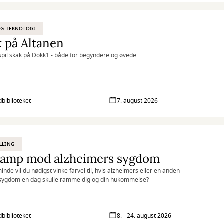
OG TEKNOLOGI
 på Altanen
pil skak på Dokk1 - både for begyndere og øvede
biblioteket
7. august 2026
LLING
 kamp mod alzheimers sygdom
inde vil du nødigst vinke farvel til, hvis alzheimers eller en anden
ygdom en dag skulle ramme dig og din hukommelse?
biblioteket
8. - 24. august 2026