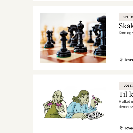
SPIL 
Skak
Kom og s
Hoved
UDSTI
Til
Hvilket m
demenss
Hoved