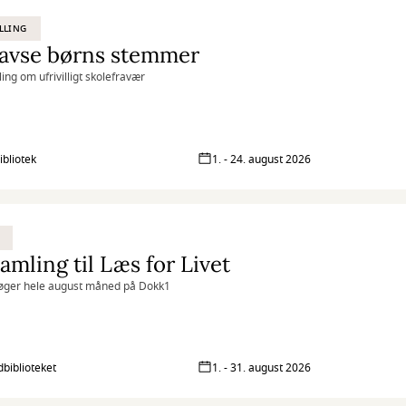
LLING
tavse børns stemmer
ling om ufrivilligt skolefravær
ibliotek
1. - 24. august 2026
amling til Læs for Livet
øger hele august måned på Dokk1
biblioteket
1. - 31. august 2026