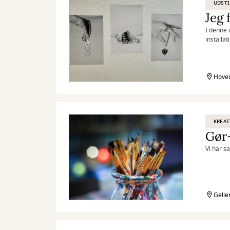
UDSTI
Jeg 
I denne 
installa
perspekt
Hoved
KREAT
Gør
Vi har s
Gelle