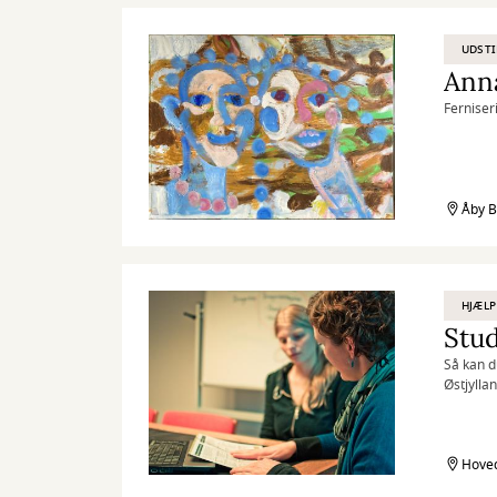
UDSTI
Anna
Ferniseri
Åby B
HJÆLP
Stud
Så kan d
Østjylla
Hoved