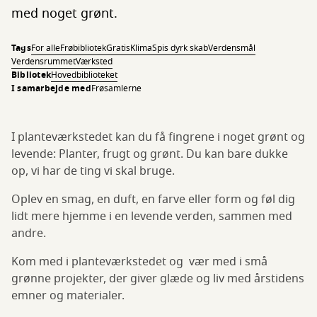
med noget grønt.
Tags
For alle
Frøbibliotek
Gratis
Klima
Spis dyrk skab
Verdensmål
Verdensrummet
Værksted
Bibliotek
Hovedbiblioteket
I samarbejde med
Frøsamlerne
I planteværkstedet kan du få fingrene i noget grønt og
levende: Planter, frugt og grønt. Du kan bare dukke
op, vi har de ting vi skal bruge.
Oplev en smag, en duft, en farve eller form og føl dig
lidt mere hjemme i en levende verden, sammen med
andre.
Kom med i planteværkstedet og vær med i små
grønne projekter, der giver glæde og liv med årstidens
emner og materialer.