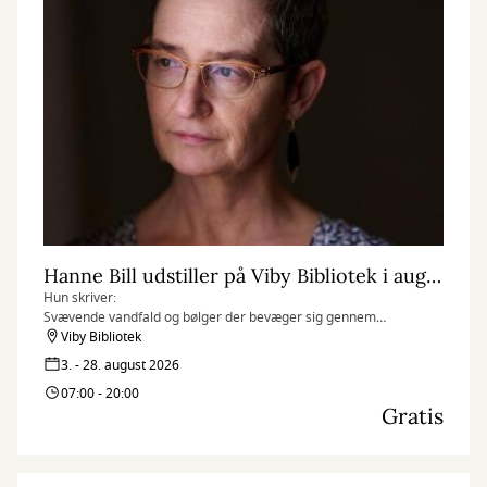
Hanne Bill udstiller på Viby Bibliotek i august måned
Hun skriver:
Svævende vandfald og bølger der bevæger sig gennem
surrealistiske fantasilandskaber, er blevet mit kunstner-dna. For
Viby Bibliotek
mig symboliserer de: kærlighed, forandring, kaos, renselse,
3. - 28. august 2026
naturen, livskraft og lyd. Ofte er de ledsaget af nødblus og
07:00 - 20:00
menneske-/dyrelignende entiteter, der er beskyttere og bringer
Gratis
budskaber til beskueren.
Jeg skaber min kunst intuitivt, via de tilfældigheder der opstår
gennem hele processen. Jeg prøver at slippe det
overkontrollerede og skabe mere efter følelsen i nuet, end ud fra