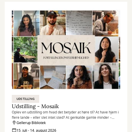
UDSTILLING
Udstilling - Mosaik
Oplev en udstilling om hvad det betyder at høre til? At have hjem i
flere lande – eller slet intet sted? At genkalde gamle minder –
egne som overleverede? At være en del af fællesskabet – og
Gellerup Bibliotek
alligevel stå ud fra mængden?
15. juli - 14. august 2026