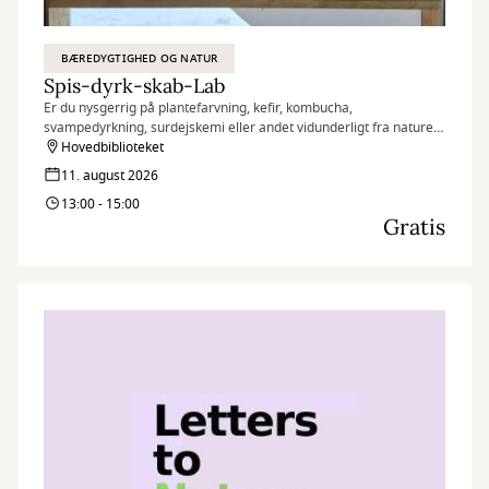
BÆREDYGTIGHED OG NATUR
Spis-dyrk-skab-Lab
Er du nysgerrig på plantefarvning, kefir, kombucha,
svampedyrkning, surdejskemi eller andet vidunderligt fra naturen
– så kig forbi vores åbne lab og hør mere.
Hovedbiblioteket
11. august 2026
13:00 - 15:00
Gratis