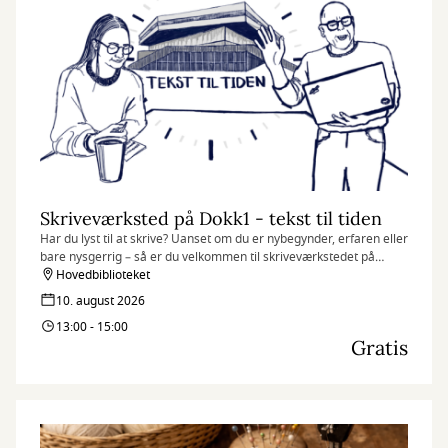
Skriveværksted på Dokk1 - tekst til tiden
Har du lyst til at skrive? Uanset om du er nybegynder, erfaren eller
bare nysgerrig – så er du velkommen til skriveværkstedet på
Dokk1. Her handler det ikke om at skrive korrekt, men om at
Hovedbiblioteket
slippe fantasien løs og finde glæde i sproget.
10. august 2026
13:00 - 15:00
Gratis