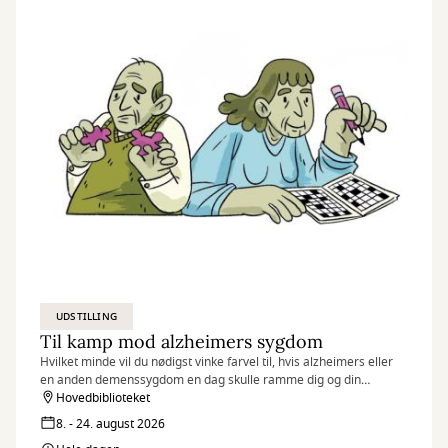
en planlagt strategi. Først til sidst lægger jeg mig fast på
værkernes fortælling og efterlader samtidig mindre
uperfektheder, der fungerer som åndehuller og sprækker af lys.
UDSTILLING
Til kamp mod alzheimers sygdom
Hvilket minde vil du nødigst vinke farvel til, hvis alzheimers eller
en anden demenssygdom en dag skulle ramme dig og din
hukommelse?
Hovedbiblioteket
8. - 24. august 2026