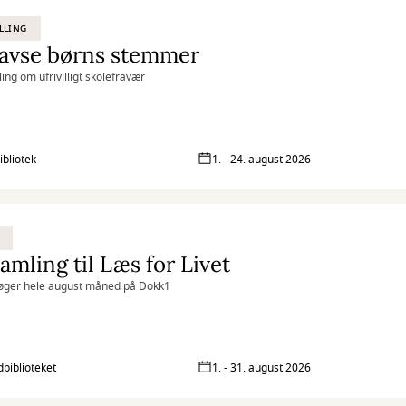
LLING
tavse børns stemmer
ling om ufrivilligt skolefravær
ibliotek
1. - 24. august 2026
amling til Læs for Livet
øger hele august måned på Dokk1
biblioteket
1. - 31. august 2026