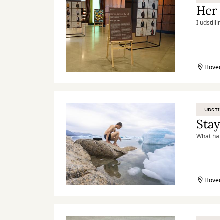
Her 
I udstil
Hoved
UDSTI
Sta
What hap
Hoved