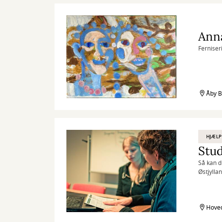
Anna
Ferniseri
Åby B
HJÆLP
Stud
Så kan d
Østjylla
Hoved