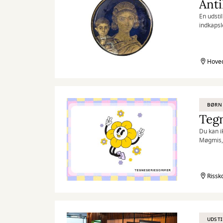
Anti
En udsti
indkapsl
Hoved
BØRN
Teg
Du kan i
Møgmis,
Rissk
UDSTI