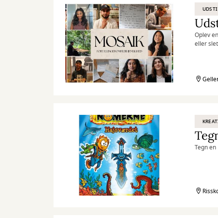
UDSTI
Udst
Oplev en
eller sl
en del a
Gelle
KREAT
Teg
Tegn en 
Rissk