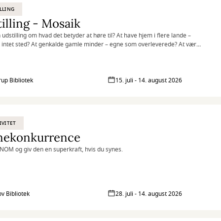
LLING
illing - Mosaik
 udstilling om hvad det betyder at høre til? At have hjem i flere lande –
et intet sted? At genkalde gamle minder – egne som overleverede? At være
f fællesskabet – og alligevel stå ud fra mængden?
rup Bibliotek
15. juli - 14. august 2026
IVITET
nekonkurrence
NOM og giv den en superkraft, hvis du synes.
ov Bibliotek
28. juli - 14. august 2026