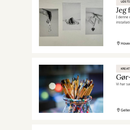
UDSTI
Jeg 
I denne 
installa
perspekt
Hoved
KREAT
Gør
Vi har s
Gelle