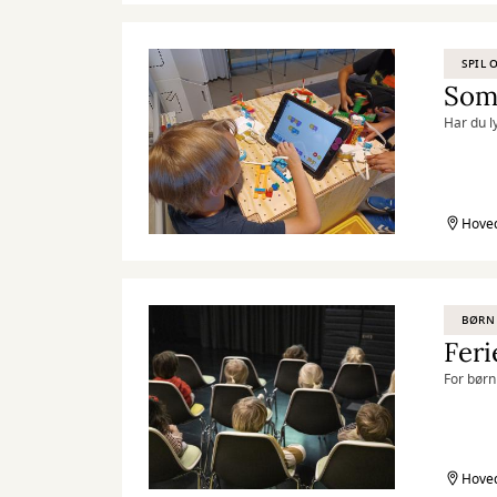
SPIL 
Som
Har du l
Hoved
BØRN
Feri
For børn
Hoved