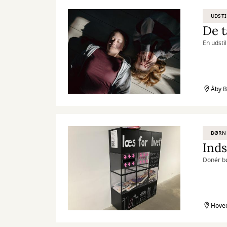
UDSTI
De 
En udstil
Åby B
BØRN
Inds
Donér b
Hoved