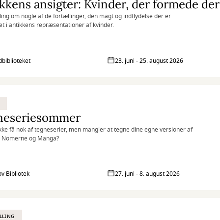
kkens ansigter: Kvinder, der formede de
lling om nogle af de fortællinger, den magt og indflydelse der er
et i antikkens repræsentationer af kvinder.
biblioteket
23. juni - 25. august 2026
neseriesommer
kke få nok af tegneserier, men mangler at tegne dine egne versioner af
 Nomerne og Manga?
ov Bibliotek
27. juni - 8. august 2026
LLING