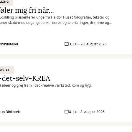
LLING
føler mig fri når...
udstilling præsenterer unge fra Haldor Huset fotografier, tekster og
tioner skabt med udgangspunkt i deres egne erfaringer, drømme og
iver.
biblioteket
3. juli - 20. august 2026
IVITET
-det-selv-KREA
at ideer og grej frem i det kreative værksted. Kom og hyg!
rup Bibliotek
4. juli - 8. august 2026