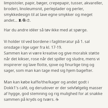
limpistoler, papir, bøger, crepepapir, tusser, akvareller,
broderi, linoleumsnit, perleplader og perler,
smykkedesign til at lave egne smykker og meget
andet... 🧵🧶🎨.
Har du andre idéer så tøv ikke med at spørge.
Vi holder til ved bordene i faglitteratur på 1. sal
onsdage i lige uger fra kl. 17-19.
Sammen kan vi være kreative og give moralsk støtte
når det kikser, rose når det spiller og sludre, mens vi
inspirerer og lave flotte, sjove og finurlige ting og
sager, som man kan tage med sig hjem bagefter.
Man kan købe kaffe/the/kager og andet godt i
Dokk1's café, og derudover er der selvfølgelig masser
af hygge, god stemning og rig mulighed for at snakke
sammen på kryds og tværs. ☕️