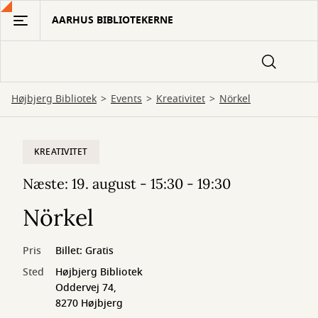
Gå
AARHUS BIBLIOTEKERNE
til
hovedindhold
Højbjerg Bibliotek
Events
Kreativitet
Nörkel
KREATIVITET
Næste: 19. august - 15:30 - 19:30
Nörkel
Pris
Billet: Gratis
Sted
Højbjerg Bibliotek
Oddervej 74,
8270 Højbjerg