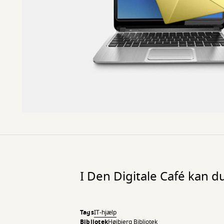
I Den Digitale Café kan du
Tags
IT-hjælp
Bibliotek
Højbjerg Bibliotek