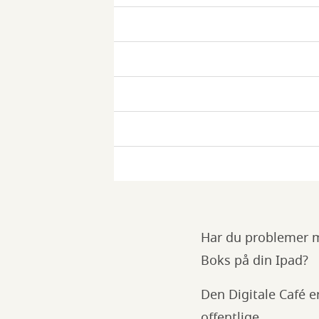
Café
Digital
Café
Digital
Café
Digital
Café
Digital
Café
Digital
Café
Har du problemer me
Boks på din Ipad?
Den Digitale Café e
offentlige.