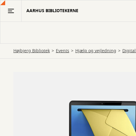
Gå
AARHUS BIBLIOTEKERNE
til
hovedindhold
Højbjerg Bibliotek
Events
Hjælp og vejledning
Digita