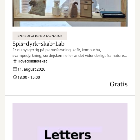
BÆREDYGTIGHED OG NATUR
Spis-dyrk-skab-Lab
Er du nysgerrig på plantefarvning, kefir, kombucha,
svampedyrkning, surdejskemi eller andet vidunderligt fra naturen
– så kig forbi vores åbne lab og hør mere.
Hovedbiblioteket
11. august 2026
13:00 - 15:00
Gratis