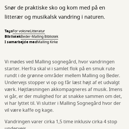
Snør de praktiske sko og kom med på en
litterær og musikalsk vandring i naturen.
Tags
For voksne
Litteratur
Bibliotek
Beder-Malling Bibliotek
I samarbejde med
Malling Kirke
Vi mødes ved Malling sognegård, hvor vandringen
starter. Herfra skal vi i samlet flok på en smuk rute
rundt i de grønne områder mellem Malling og Beder.
Undervejs stopper vi op og får læst højt af et udvalgt
værk. Højtlæsningen akkompagneres af musik. Imens
vi går, er der mulighed for at snakke sammen om det,
vi har lyttet til. Vi slutter i Malling Sognegård hvor der
vil være kaffe og kage.
Vandringen varer cirka 1,5 time inklusiv cirka 4 stop
undervejs.