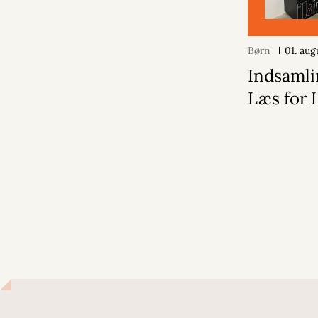
Børn
01. au
Indsamlin
Læs for 