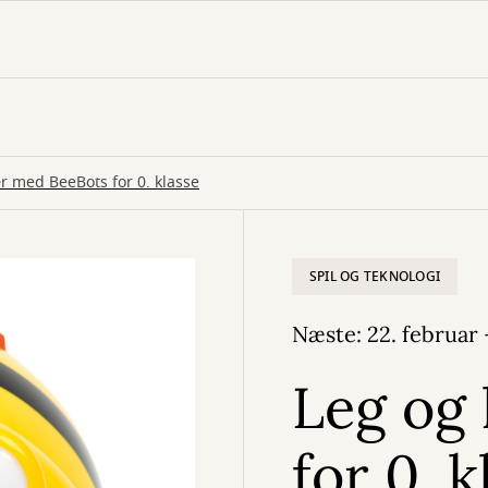
r med BeeBots for 0. klasse
SPIL OG TEKNOLOGI
Næste: 22. februar 
Leg og
for 0. k