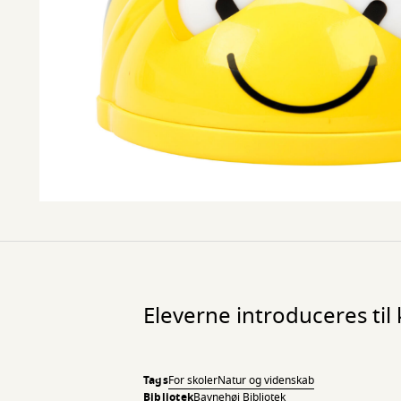
Eleverne introduceres ti
Tags
For skoler
Natur og videnskab
Bibliotek
Bavnehøj Bibliotek