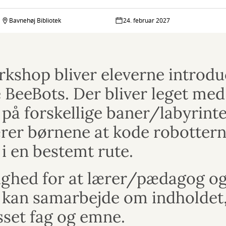
Bavnehøj Bibliotek
24. februar 2027
kshop bliver eleverne introduc
 BeeBots. Der bliver leget med
på forskellige baner/labyrinte
er børnene at kode robotterne
i en bestemt rute.
ighed for at lærer/pædagog o
r kan samarbejde om indholdet,
asset fag og emne.