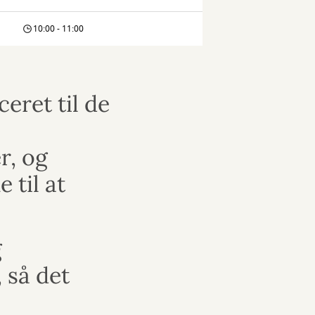
10:00 - 11:00
eret til de
r, og
 til at
g
 så det