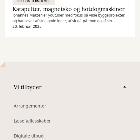
SPIL OG TEKNOLOGI
Katapulter, magnetsko og hotdogmaskiner
Johannes Matzen er youtuber med fokus på vilde byggeprojekter,
og han lever af sine gode ideer, af sit gå-på-mod og af sin
stædighed. Vedholdenhed og mod til at fejle er nemlig to af de
20. februar 2025
vigtigste egenskaber, når fritidsinteressen skal blive til et
levebrød.
Mød Johannes Matzen og byg katapulter på Dokk1 d. 1. marts kl.
13 – 15.30
Vi tilbyder
Arrangementer
Læsefællesskaber
Digitale tilbud