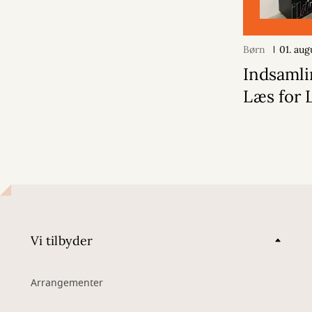
Børn
01. au
Indsamlin
Læs for 
Vi tilbyder
Arrangementer