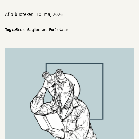
Af biblioteket
10. maj 2026
Tags
eReolen
Faglitteratur
Forår
Natur