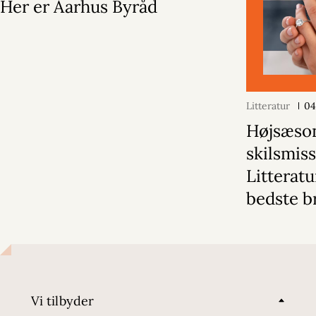
Her er Aarhus Byråd
Litteratur
04
Højsæson
skilsmiss
Litterat
bedste b
Vi tilbyder