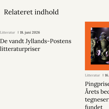
Relateret indhold
Litteratur
18. juni 2026
De vandt Jyllands-Postens
litteraturpriser
Litteratur
16
Pingpris
Årets be
tegneser
fundet