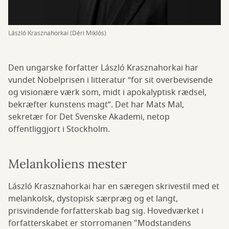
László Krasznahorkai (Déri Miklós)
Den ungarske forfatter László Krasznahorkai har
vundet Nobelprisen i litteratur “for sit overbevisende
og visionære værk som, midt i apokalyptisk rædsel,
bekræfter kunstens magt”. Det har Mats Mal,
sekretær for Det Svenske Akademi, netop
offentliggjort i Stockholm.
Melankoliens mester
László Krasznahorkai har en særegen skrivestil med et
melankolsk, dystopisk særpræg og et langt,
prisvindende forfatterskab bag sig. Hovedværket i
forfatterskabet er storromanen "Modstandens