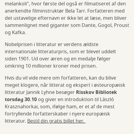
melankoli", hvor første del også er filmatiseret af den
anerkendte filminstruktør Bela Tarr. Forfatteren med
det ustavelige efternavn er ikke let at læse, men bliver
sammenlignet med giganter som Dante, Gogol, Proust
og Kafka.
Nobelprisen i litteratur er verdens ældste
internationale litteraturpris, som er blevet uddelt
siden 1901. Ud over æren og en medalje følger
omkring 10 millioner kroner med prisen.
Hvis du vil vide mere om forfatteren, kan du blive
meget klogere, når litterat og ekspert i østeuropæisk
litteratur Jannik Lyhne besøger
Risskov Bibliotek
torsdag 30.10
og giver en introduktion til László
Krasznahorkai, som, ifølge ham, er et af de mest
fortryllende forfatterskaber i nyere europæisk
litteratur.
Bestil din gratis billet her.