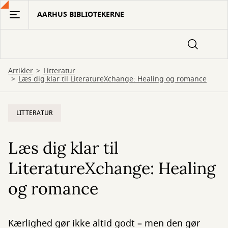
Gå
AARHUS BIBLIOTEKERNE
til
hovedindhold
Artikler
Litteratur
Læs dig klar til LiteratureXchange: Healing og romance
LITTERATUR
Læs dig klar til
LiteratureXchange: Healing
og romance
Kærlighed gør ikke altid godt – men den gør