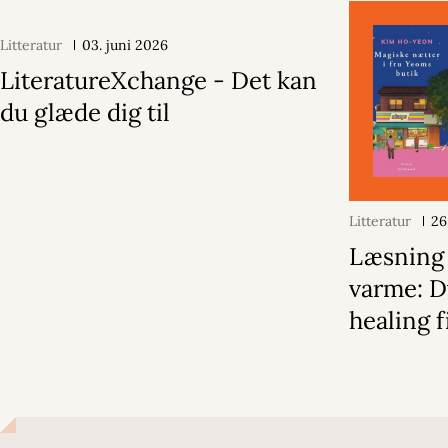
Litteratur
03. juni 2026
LiteratureXchange - Det kan
du glæde dig til
Litteratur
26
Læsning
varme: D
healing f