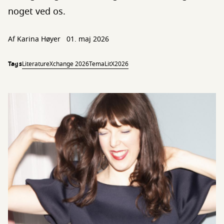
noget ved os.
Af
Karina Høyer
01. maj 2026
Tags
LiteratureXchange 2026
TemaLitX2026